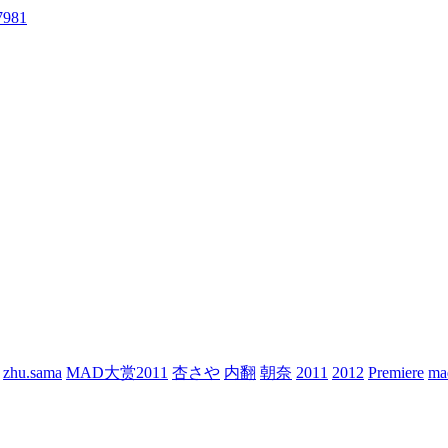
981
zhu.sama
MAD大赏2011
杏さや
内翻
朝奈
2011
2012
Premiere
m