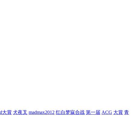
ad大賞
犬夜叉
madmax2012
红白梦寐合战
第一届
ACG
大賞
青