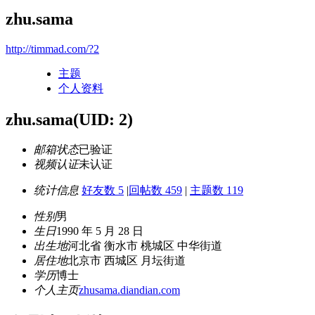
zhu.sama
http://timmad.com/?2
主题
个人资料
zhu.sama
(UID: 2)
邮箱状态
已验证
视频认证
未认证
统计信息
好友数 5
|
回帖数 459
|
主题数 119
性别
男
生日
1990 年 5 月 28 日
出生地
河北省 衡水市 桃城区 中华街道
居住地
北京市 西城区 月坛街道
学历
博士
个人主页
zhusama.diandian.com