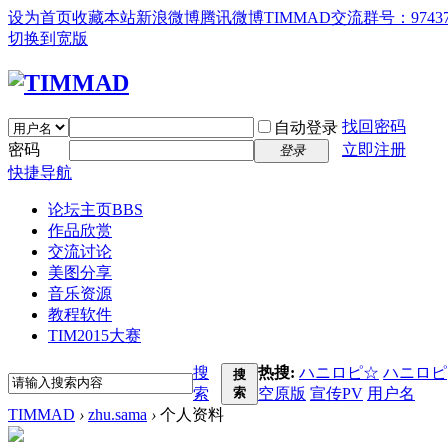
设为首页
收藏本站
新浪微博
腾讯微博
TIMMAD交流群号：97437
切换到宽版
找回密码
自动登录
密码
立即注册
登录
快捷导航
论坛主页
BBS
作品欣赏
交流讨论
美图分享
音乐资源
教程软件
TIM2015大赛
搜
热搜:
ハニロピ☆
ハニロピ
搜
索
索
空原版
宣传PV
用户名
TIMMAD
›
zhu.sama
›
个人资料