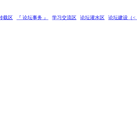
转载区
『 论坛事务 』
学习交流区
论坛灌水区
论坛建设（<