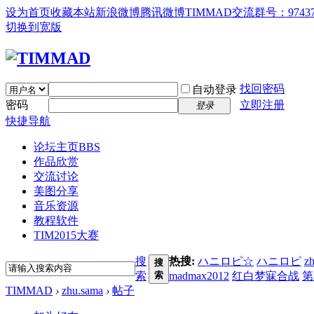
设为首页
收藏本站
新浪微博
腾讯微博
TIMMAD交流群号：97437
切换到宽版
找回密码
自动登录
密码
立即注册
登录
快捷导航
论坛主页
BBS
作品欣赏
交流讨论
美图分享
音乐资源
教程软件
TIM2015大赛
搜
热搜:
ハニロピ☆
ハニロピ
z
搜
索
索
madmax2012
红白梦寐合战
第
TIMMAD
›
zhu.sama
›
帖子