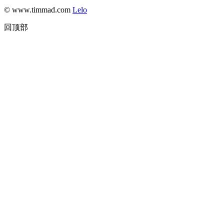
© www.timmad.com
Lelo
回顶部