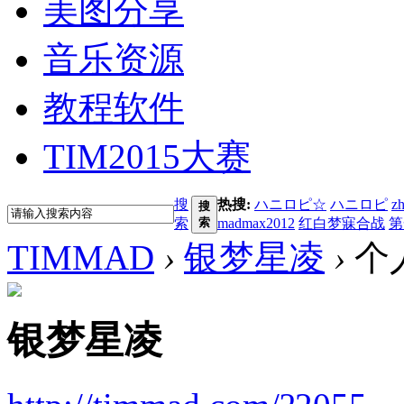
美图分享
音乐资源
教程软件
TIM2015大赛
搜
热搜:
ハニロピ☆
ハニロピ
z
搜
索
索
madmax2012
红白梦寐合战
第
TIMMAD
›
银梦星凌
›
个
银梦星凌