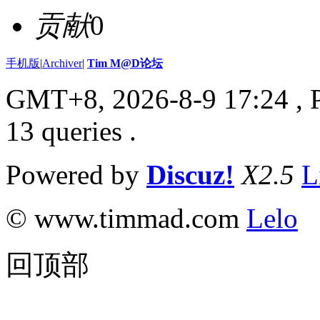
贡献
0
手机版
|
Archiver
|
Tim M@D论坛
GMT+8, 2026-8-9 17:24
, 
13 queries .
Powered by
Discuz!
X2.5
L
© www.timmad.com
Lelo
回顶部