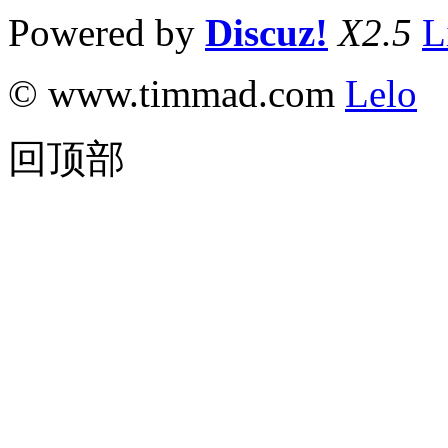
Powered by
Discuz!
X2.5
L
© www.timmad.com
Lelo
回顶部