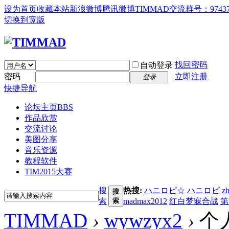
设为首页
收藏本站
新浪微博
腾讯微博
TIMMAD交流群号：97437
切换到宽版
找回密码
自动登录
密码
立即注册
登录
快捷导航
论坛主页
BBS
作品欣赏
交流讨论
美图分享
音乐资源
教程软件
TIM2015大赛
搜
热搜:
ハニロピ☆
ハニロピ
z
搜
索
索
madmax2012
红白梦寐合战
第
TIMMAD
›
wywzyx2
›
个