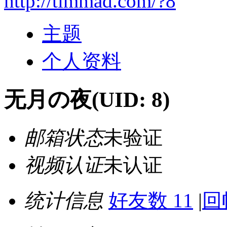
http://timmad.com/?8
主题
个人资料
无月の夜
(UID: 8)
邮箱状态
未验证
视频认证
未认证
统计信息
好友数 11
|
回