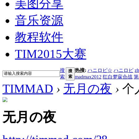
美图分享
音乐资源
教程软件
TIM2015大赛
搜
热搜:
ハニロピ☆
ハニロピ
z
搜
索
索
madmax2012
红白梦寐合战
第
TIMMAD
›
无月の夜
›
个
无月の夜