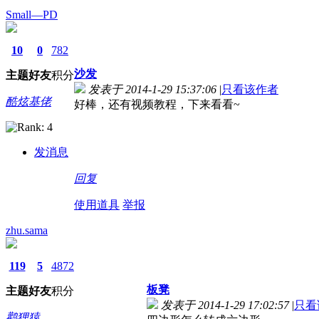
Small—PD
10
0
782
沙发
主题
好友
积分
发表于 2014-1-29 15:37:06
|
只看该作者
酷炫基佬
好棒，还有视频教程，下来看看~
发消息
回复
使用道具
举报
zhu.sama
119
5
4872
板凳
主题
好友
积分
发表于 2014-1-29 17:02:57
|
只看
鹳狸猿