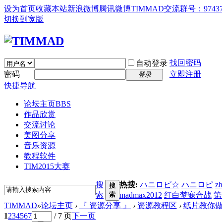
设为首页
收藏本站
新浪微博
腾讯微博
TIMMAD交流群号：97437
切换到宽版
找回密码
自动登录
密码
立即注册
登录
快捷导航
论坛主页
BBS
作品欣赏
交流讨论
美图分享
音乐资源
教程软件
TIM2015大赛
搜
热搜:
ハニロピ☆
ハニロピ
z
搜
索
索
madmax2012
红白梦寐合战
第
TIMMAD
»
论坛主页
›
『 资源分享 』
›
资源教程区
›
纸片教你做
1
2
3
4
5
6
7
/ 7 页
下一页