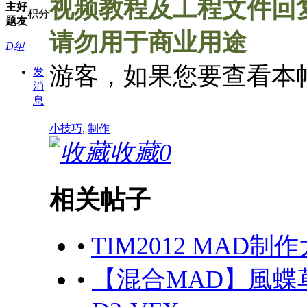
视频教程及工程文件回
主
好
积分
题
友
请勿用于商业用途
D组
游客，如果您要查看本
发
消
息
小技巧
,
制作
收藏
0
相关帖子
•
TIM2012 MAD
•
【混合MAD】風蝶草-sk