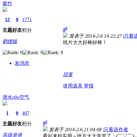
紫竹
12
0
1771
#
8
主题
好友
积分
发表于 2014-2-6 14:22:27
|
只看
鹳狸猿
纸片大大好棒好棒！
发消息
回复
使用道具
举报
潜水o0o空气
1
0
407
#
9
主题
好友
积分
发表于 2014-2-6 21:04:08
|
只看该作者
高级基佬
看起来好实用～纸片大大辛苦了╰(￣▽￣)