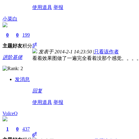
使用道具
举报
小菜白
0
0
199
#
5
主题
好友
积分
发表于 2014-2-1 14:23:50
|
只看该作者
进阶基佬
看着效果图做了一遍完全看着没那个感觉。。。
发消息
回复
使用道具
举报
VoIceQ
1
0
437
#
6