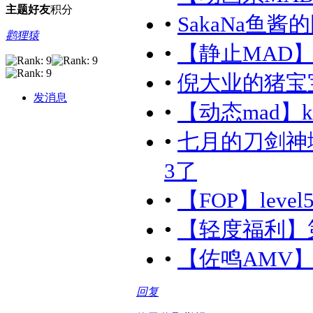
主题
好友
积分
•
SakaNa鱼酱
鹳狸猿
•
【静止MAD】（S
•
倪大业的猪宝
发消息
•
【动态mad】k
•
七月的刀剑神
3了
•
【FOP】level5 
•
【轻度福利】第
•
【佐鸣AMV
回复