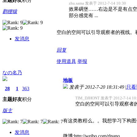
主题
好友
积分
zhu.sama 发表于 2012-7-14 10:30
效果碉堡……右边是不是有点空，D
鹳狸猿
部分感觉有 ...
空白的空间可以引导观察者的视线。
发消息
回复
使用道具
举报
なの名乃
地板
发表于 2012-7-20 18:31:49
|
只看
28
1
363
TIM_DJHONT 发表于 2012-7-14 10
主题
好友
积分
空白的空间可以引导观察者
版主
有这类教程么。。我想学习下构图
发消息
微博:http://weibo.com/rlnano