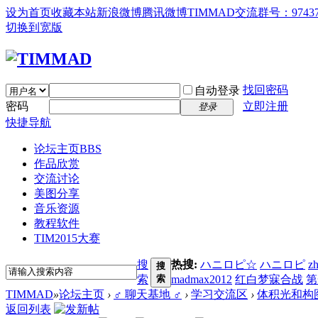
设为首页
收藏本站
新浪微博
腾讯微博
TIMMAD交流群号：97437
切换到宽版
找回密码
自动登录
密码
立即注册
登录
快捷导航
论坛主页
BBS
作品欣赏
交流讨论
美图分享
音乐资源
教程软件
TIM2015大赛
搜
热搜:
ハニロピ☆
ハニロピ
z
搜
索
索
madmax2012
红白梦寐合战
第
TIMMAD
»
论坛主页
›
♂ 聊天基地 ♂
›
学习交流区
›
体积光和构
返回列表