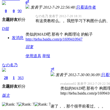
#
6
发表于 2012-7-29 22:56:48
|
只看该作者
0
0
90
なの名乃 发表于 2012-7-20 18:31
主题
好友
积分
有这类教程么。。我想学习下构图什么的、
D组
类似的MAD吧 那有个 构图理论 的帖子
发消息
http://tieba.baidu.com/p/1699410947
回复
使用道具
举报
なの名乃
#
7
发表于 2012-7-30 00:36:09
|
只看
28
1
363
evalation02 发表于 2012-7-29 22:56
主题
好友
积分
类似的MAD吧 那有个 构图
http://tieba.baidu.com/p/16994
版主
谢了，，那个很早前看过。。。