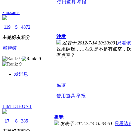
使用道具
举报
zhu.sama
119
5
4872
沙发
主题
好友
积分
发表于 2012-7-14 10:30:00
|
只看该
鹳狸猿
效果碉堡……右边是不是有点空，D没问
有点空？
发消息
回复
使用道具
举报
TIM_DJHONT
板凳
17
8
385
发表于 2012-7-14 10:34:31
|
只看该