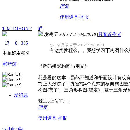
回复
使用道具
举报
#
TIM_DJHONT
5
发表于 2012-7-21 08:20:10
|
只看该作者
17
8
385
なの名乃 发表于 2012-7-20 18:31
有这类教程么。。我想学习下构图什么
主题
好友
积分
鹳狸猿
《数码摄影构图与用光》
我是看的这本，虽然不知道和平面设计有没
书上大致讲了：九宫格4个点式的横向构图竖向
构图(忘了)，三角形构图(稳定)，基于三角形
发消息
我115上传吧- -|
回复
使用道具
举报
evalation02