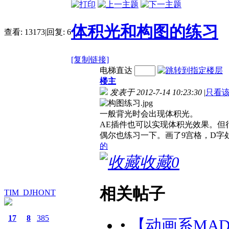
体积光和构图的练习
查看:
13173
|
回复:
6
[复制链接]
电梯直达
楼主
发表于 2012-7-14 10:23:30
|
只看
一般背光时会出现体积光。
AE插件也可以实现体积光效果。但
偶尔也练习一下。画了9宫格，D字
的
收藏
0
相关帖子
TIM_DJHONT
17
8
385
•
【动画系MAD】怜-